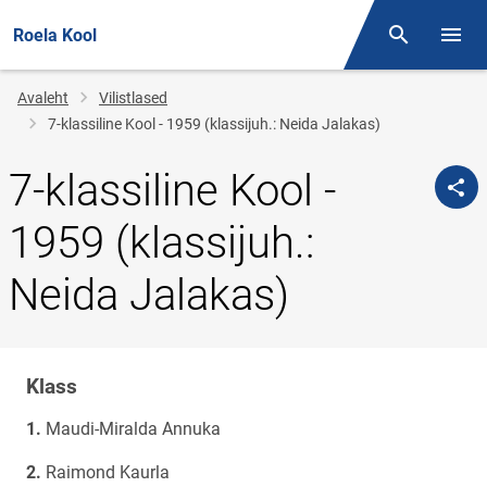
Roela Kool
Otsing
Menüü
Jälglink
Avaleht
Vilistlased
7-klassiline Kool - 1959 (klassijuh.: Neida Jalakas)
7-klassiline Kool -
1959 (klassijuh.:
Neida Jalakas)
Klass
Klassi
nimi
Maudi-Miralda Annuka
Raimond Kaurla