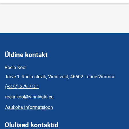
Üldine kontakt
Roela Kool
Järve 1, Roela alevik, Vinni vald, 46602 Lääne-Virumaa
(+372) 329 7151
roela.kool@vinnivald.eu
Asukoha informatsioon
Olulised kontaktid