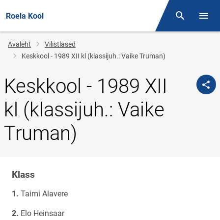
Roela Kool
Otsing
Menüü
Jälglink
Avaleht
Vilistlased
Keskkool - 1989 XII kl (klassijuh.: Vaike Truman)
Keskkool - 1989 XII
kl (klassijuh.: Vaike
Truman)
Klass
Klassi
nimi
Taimi Alavere
Elo Heinsaar