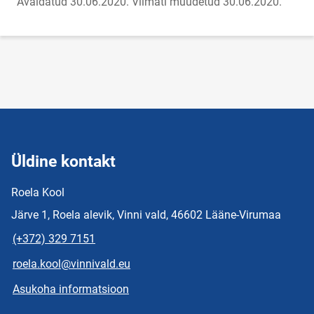
Avaldatud 30.06.2020.
Viimati muudetud 30.06.2020.
Üldine kontakt
Roela Kool
Järve 1, Roela alevik, Vinni vald, 46602 Lääne-Virumaa
(+372) 329 7151
roela.kool@vinnivald.eu
Asukoha informatsioon